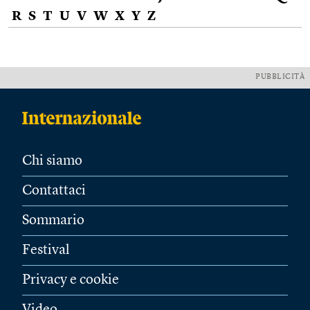
R
S
T
U
V
W
X
Y
Z
PUBBLICITÀ
Chi siamo
Contattaci
Sommario
Festival
Privacy e cookie