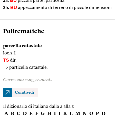
2a.
BU
piccola parte, particella
2b.
BU
appezzamento di terreno di piccole dimensioni
Polirematiche
parcella catastale
loc.s.f.
TS
dir.
=>
particella catastale
.
Correzioni e suggerimenti
Condividi
Il dizionario di italiano dalla a alla z
A
B
C
D
E
F
G
H
I
J
K
L
M
N
O
P
Q