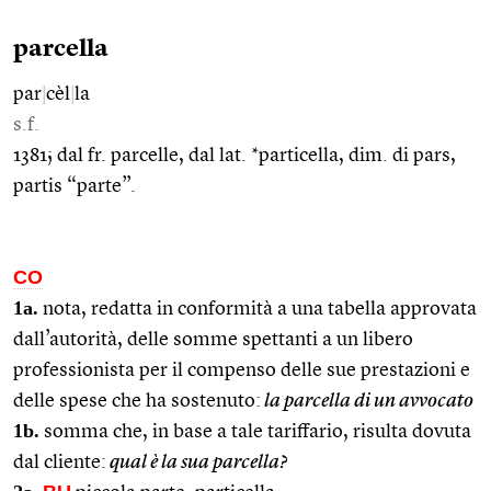
parcella
par
|
cèl
|
la
s.f.
1381; dal fr. parcelle, dal lat. *particella, dim. di pars,
partis “parte”.
CO
1a.
nota, redatta in conformità a una tabella approvata
dall’autorità, delle somme spettanti a un libero
professionista per il compenso delle sue prestazioni e
delle spese che ha sostenuto:
la parcella di un avvocato
1b.
somma che, in base a tale tariffario, risulta dovuta
dal cliente:
qual è la sua parcella?