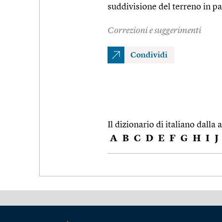
suddivisione del terreno in par
Correzioni e suggerimenti
Condividi
Il dizionario di italiano dalla a
A
B
C
D
E
F
G
H
I
J