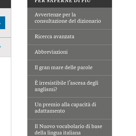
PER SAPERNE DI PIÙ
Avvertenze per la
consultazione del dizionario
A
Ricerca avanzata
Abbreviazioni
Il gran mare delle parole
È irresistibile l’ascesa degli
anglismi?
Un premio alla capacità di
adattamento
Il Nuovo vocabolario di base
della lingua italiana