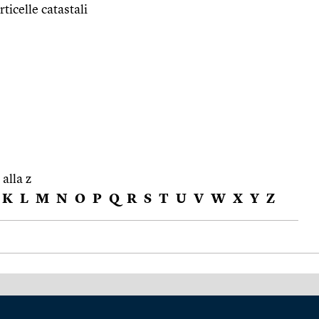
ticelle catastali
 alla z
K
L
M
N
O
P
Q
R
S
T
U
V
W
X
Y
Z