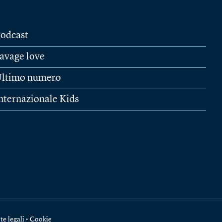
odcast
avage love
ltimo numero
nternazionale Kids
te legali
•
Cookie