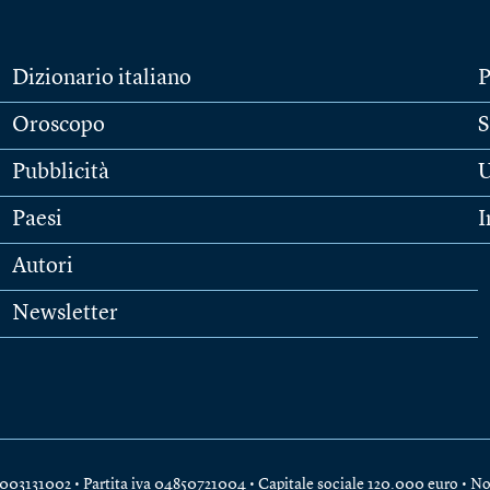
Dizionario italiano
P
Oroscopo
S
Pubblicità
U
Paesi
I
Autori
Newsletter
e 04003131002 • Partita iva 04850721004 • Capitale sociale 120.000 euro •
No