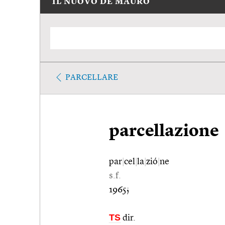
IL NUOVO DE MAURO
PARCELLARE
parcellazione
par
|
cel
|
la
|
zió
|
ne
s.f.
1965;
TS
dir.