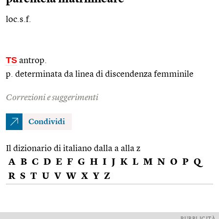
loc.s.f.
TS
antrop.
p. determinata da linea di discendenza femminile
Correzioni e suggerimenti
Condividi
Il dizionario di italiano dalla a alla z
A
B
C
D
E
F
G
H
I
J
K
L
M
N
O
P
Q
R
S
T
U
V
W
X
Y
Z