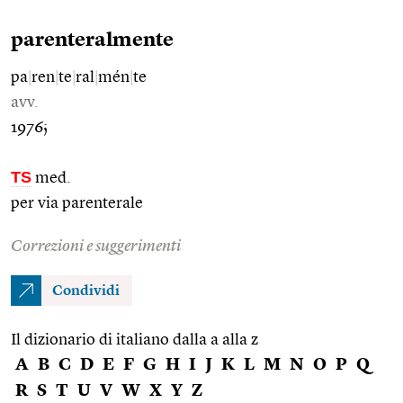
parenteralmente
pa
|
ren
|
te
|
ral
|
mén
|
te
avv.
1976;
TS
med.
per via parenterale
Correzioni e suggerimenti
Condividi
Il dizionario di italiano dalla a alla z
A
B
C
D
E
F
G
H
I
J
K
L
M
N
O
P
Q
R
S
T
U
V
W
X
Y
Z