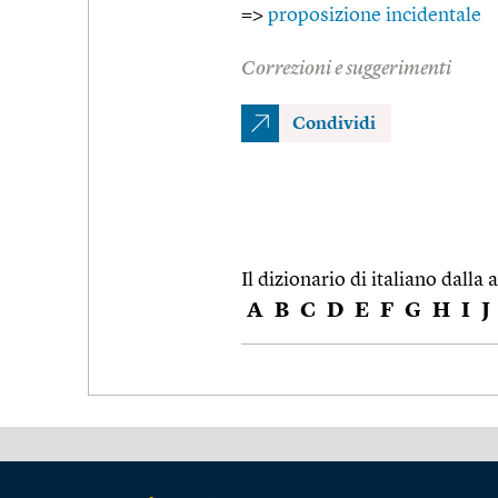
=>
proposizione incidentale
Correzioni e suggerimenti
Condividi
Il dizionario di italiano dalla a
A
B
C
D
E
F
G
H
I
J