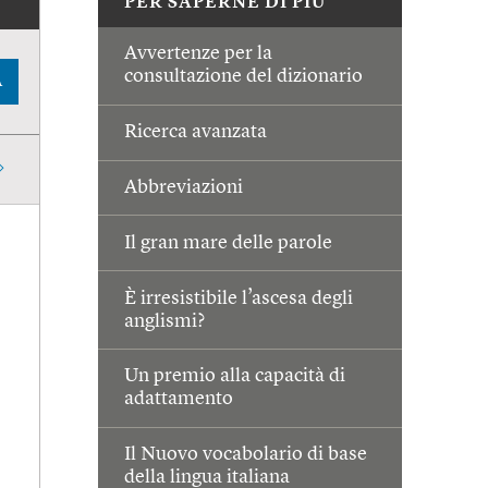
PER SAPERNE DI PIÙ
Avvertenze per la
consultazione del dizionario
A
Ricerca avanzata
Abbreviazioni
Il gran mare delle parole
È irresistibile l’ascesa degli
anglismi?
Un premio alla capacità di
adattamento
Il Nuovo vocabolario di base
della lingua italiana