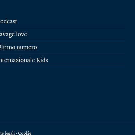
odcast
avage love
ltimo numero
nternazionale Kids
te legali
•
Cookie