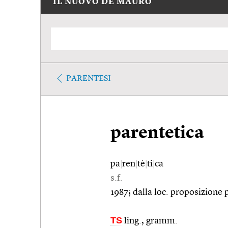
IL NUOVO DE MAURO
PARENTESI
parentetica
pa
|
ren
|
tè
|
ti
|
ca
s.f.
1987; dalla loc. proposizione 
TS
ling., gramm.