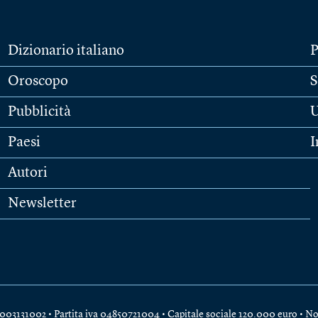
Dizionario italiano
P
Oroscopo
S
Pubblicità
U
Paesi
I
Autori
Newsletter
e 04003131002 • Partita iva 04850721004 • Capitale sociale 120.000 euro •
No