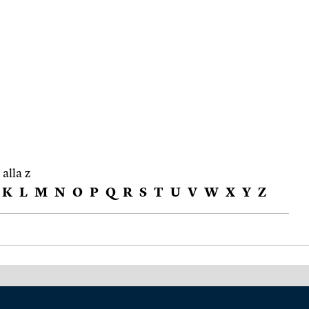
 alla z
K
L
M
N
O
P
Q
R
S
T
U
V
W
X
Y
Z