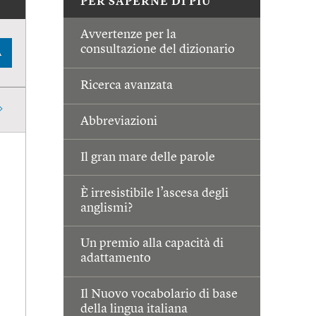
PER SAPERNE DI PIÙ
Avvertenze per la
consultazione del dizionario
A
Ricerca avanzata
Abbreviazioni
Il gran mare delle parole
È irresistibile l’ascesa degli
anglismi?
Un premio alla capacità di
adattamento
Il Nuovo vocabolario di base
della lingua italiana