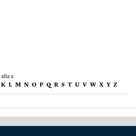
 alla z
K
L
M
N
O
P
Q
R
S
T
U
V
W
X
Y
Z