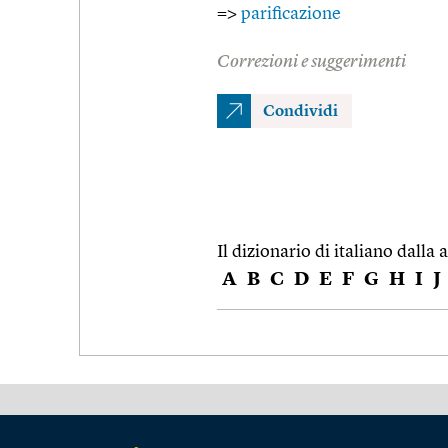
=>
parificazione
Correzioni e suggerimenti
Condividi
Il dizionario di italiano dalla a
A
B
C
D
E
F
G
H
I
J