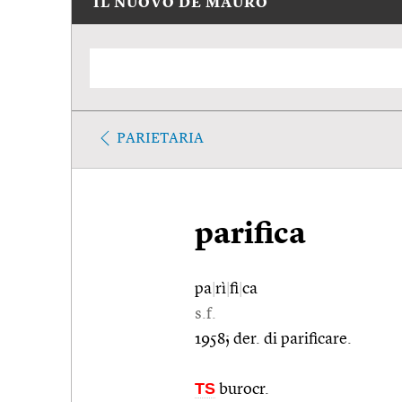
IL NUOVO DE MAURO
PARIETARIA
parifica
pa
|
rì
|
fi
|
ca
s.f.
1958; der. di parificare.
TS
burocr.