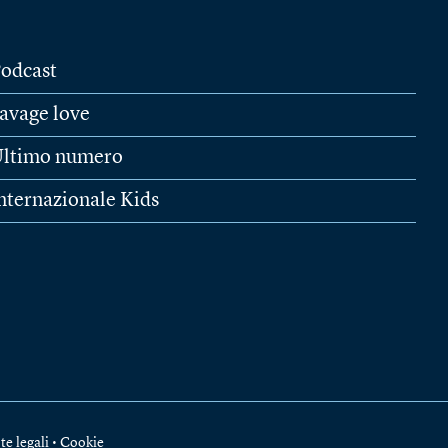
odcast
avage love
ltimo numero
nternazionale Kids
te legali
•
Cookie