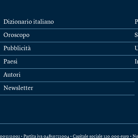
Dizionario italiano
P
Oroscopo
S
Pubblicità
U
Paesi
I
Autori
Newsletter
e 04003131002 • Partita iva 04850721004 • Capitale sociale 120.000 euro •
No