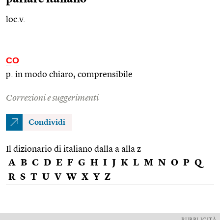
loc.v.
CO
p. in modo chiaro, comprensibile
Correzioni e suggerimenti
Condividi
Il dizionario di italiano dalla a alla z
A
B
C
D
E
F
G
H
I
J
K
L
M
N
O
P
Q
R
S
T
U
V
W
X
Y
Z