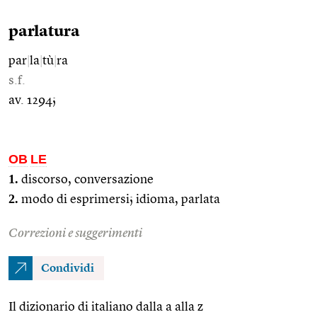
parlatura
par
|
la
|
tù
|
ra
s.f.
av. 1294;
OB
LE
1.
discorso, conversazione
2.
modo di esprimersi; idioma, parlata
Correzioni e suggerimenti
Condividi
Il dizionario di italiano dalla a alla z