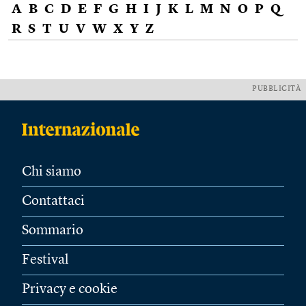
A
B
C
D
E
F
G
H
I
J
K
L
M
N
O
P
Q
R
S
T
U
V
W
X
Y
Z
PUBBLICITÀ
Chi siamo
Contattaci
Sommario
Festival
Privacy e cookie