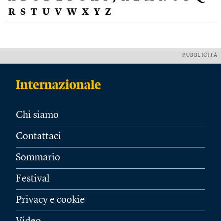
R
S
T
U
V
W
X
Y
Z
PUBBLICITÀ
Chi siamo
Contattaci
Sommario
Festival
Privacy e cookie