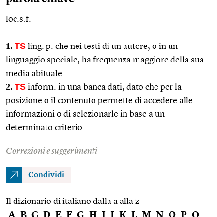
loc.s.f.
1.
TS
ling.
p. che nei testi di un autore, o in un
linguaggio speciale, ha frequenza maggiore della sua
media abituale
2.
TS
inform.
in una banca dati, dato che per la
posizione o il contenuto permette di accedere alle
informazioni o di selezionarle in base a un
determinato criterio
Correzioni e suggerimenti
Condividi
Il dizionario di italiano dalla a alla z
A
B
C
D
E
F
G
H
I
J
K
L
M
N
O
P
Q