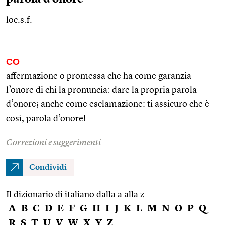
loc.s.f.
CO
affermazione o promessa che ha come garanzia
l’onore di chi la pronuncia: dare la propria parola
d’onore; anche come esclamazione: ti assicuro che è
così, parola d’onore!
Correzioni e suggerimenti
Condividi
Il dizionario di italiano dalla a alla z
A
B
C
D
E
F
G
H
I
J
K
L
M
N
O
P
Q
R
S
T
U
V
W
X
Y
Z