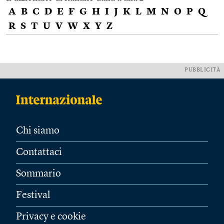
A
B
C
D
E
F
G
H
I
J
K
L
M
N
O
P
Q
R
S
T
U
V
W
X
Y
Z
PUBBLICITÀ
Chi siamo
Contattaci
Sommario
Festival
Privacy e cookie