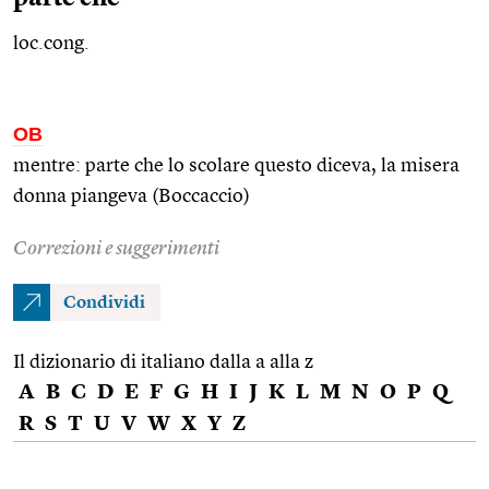
loc.cong.
OB
mentre: parte che lo scolare questo diceva, la misera
donna piangeva (Boccaccio)
Correzioni e suggerimenti
Condividi
Il dizionario di italiano dalla a alla z
A
B
C
D
E
F
G
H
I
J
K
L
M
N
O
P
Q
R
S
T
U
V
W
X
Y
Z