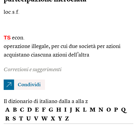
loc.s.f.
TS
econ.
operazione illegale, per cui due società per azioni
acquistano ciascuna azioni dell’altra
Correzioni e suggerimenti
Condividi
Il dizionario di italiano dalla a alla z
A
B
C
D
E
F
G
H
I
J
K
L
M
N
O
P
Q
R
S
T
U
V
W
X
Y
Z