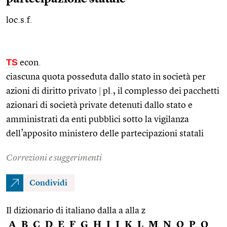
loc.s.f.
TS
econ.
ciascuna quota posseduta dallo stato in società per
azioni di diritto privato
|
pl.
, il complesso dei pacchetti
azionari di società private detenuti dallo stato e
amministrati da enti pubblici sotto la vigilanza
dell’apposito ministero delle partecipazioni statali
Correzioni e suggerimenti
Condividi
Il dizionario di italiano dalla a alla z
A
B
C
D
E
F
G
H
I
J
K
L
M
N
O
P
Q