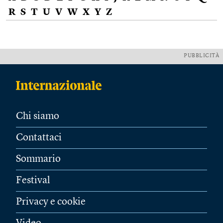
R
S
T
U
V
W
X
Y
Z
PUBBLICITÀ
Chi siamo
Contattaci
Sommario
Festival
Privacy e cookie