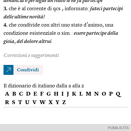
denuncia o persegue un reato se ne fa partecipe
3.
che è al corrente di qcs., informato:
fateci partecipi
delle ultime novità!
4.
che condivide con altri uno stato d’animo, una
condizione esistenziale o sim.:
essere partecipe della
gioia
,
del dolore altrui
Correzioni e suggerimenti
Condividi
Il dizionario di italiano dalla a alla z
A
B
C
D
E
F
G
H
I
J
K
L
M
N
O
P
Q
R
S
T
U
V
W
X
Y
Z
PUBBLICITÀ