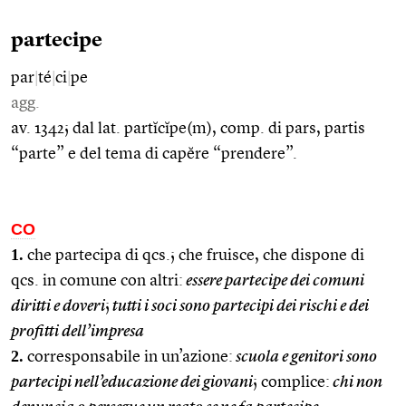
partecipe
par
|
té
|
ci
|
pe
agg.
av. 1342; dal lat. partĭcĭpe(m), comp. di pars, partis
“parte” e del tema di capĕre “prendere”.
CO
1.
che partecipa di qcs.; che fruisce, che dispone di
qcs. in comune con altri:
essere partecipe dei comuni
diritti e doveri
;
tutti i soci sono partecipi dei rischi e dei
profitti dell’impresa
2.
corresponsabile in un’azione:
scuola e genitori sono
partecipi nell’educazione dei giovani
; complice:
chi non