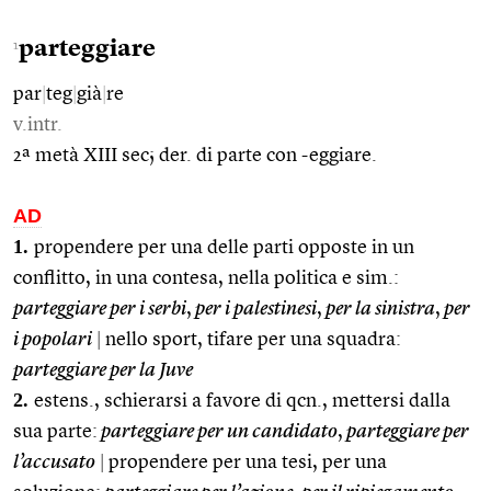
parteggiare
1
par
|
teg
|
già
|
re
v.intr.
2ª metà XIII sec; der. di parte con -eggiare.
AD
1.
propendere per una delle parti opposte in un
conflitto, in una contesa, nella politica e sim.:
parteggiare per i serbi
,
per i palestinesi
,
per la sinistra
,
per
i popolari
|
nello sport, tifare per una squadra:
parteggiare per la Juve
2.
estens., schierarsi a favore di qcn., mettersi dalla
sua parte:
parteggiare per un candidato
,
parteggiare per
l’accusato
|
propendere per una tesi, per una