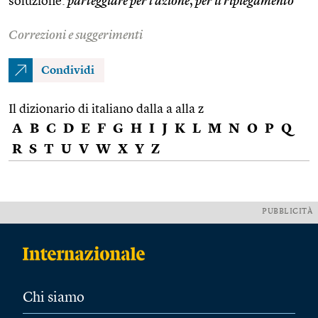
soluzione:
parteggiare per l’azione
,
per il ripiegamento
Correzioni e suggerimenti
Condividi
Il dizionario di italiano dalla a alla z
A
B
C
D
E
F
G
H
I
J
K
L
M
N
O
P
Q
R
S
T
U
V
W
X
Y
Z
PUBBLICITÀ
Chi siamo