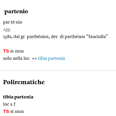
partenio
2
par
|
tè
|
nio
agg.
1581; dal gr. parthénios, der. di parthénos “fanciulla”.
TS
st.mus.
solo nella loc. =>
tibia partenia
Polirematiche
tibia partenia
loc.s.f.
TS
st.mus.