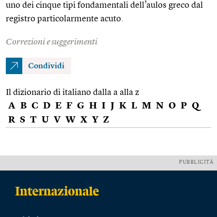
uno dei cinque tipi fondamentali dell’aulos greco dal
registro particolarmente acuto.
Correzioni e suggerimenti
Condividi
Il dizionario di italiano dalla a alla z
A
B
C
D
E
F
G
H
I
J
K
L
M
N
O
P
Q
R
S
T
U
V
W
X
Y
Z
PUBBLICITÀ