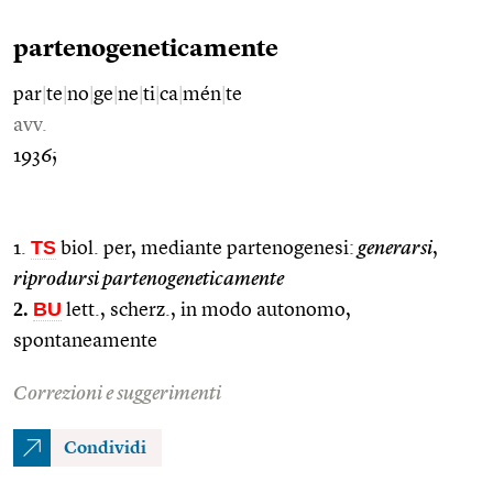
partenogeneticamente
par
|
te
|
no
|
ge
|
ne
|
ti
|
ca
|
mén
|
te
avv.
1936;
TS
1.
biol. per, mediante partenogenesi:
generarsi
,
riprodursi partenogeneticamente
2.
BU
lett., scherz., in modo autonomo,
spontaneamente
Correzioni e suggerimenti
Condividi