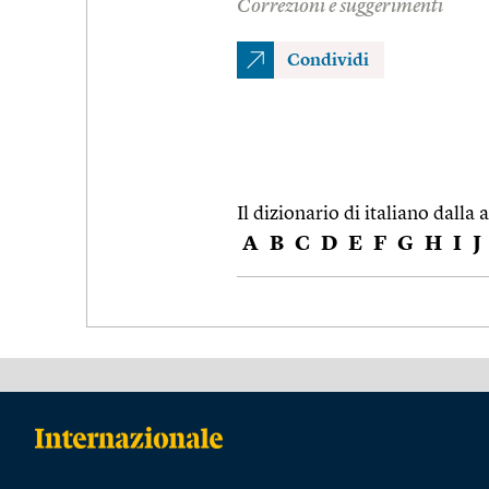
Correzioni e suggerimenti
Condividi
Il dizionario di italiano dalla a
A
B
C
D
E
F
G
H
I
J