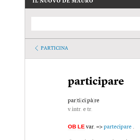
IL NUOVO DE MAURO
PARTICINA
participare
par
|
ti
|
ci
|
pà
|
re
v.intr. e tr.
OB
LE
var. =>
partecipare
.