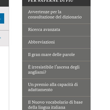
PER SAPERNE DI PIÙ
Avvertenze per la
consultazione del dizionario
A
Ricerca avanzata
Abbreviazioni
Il gran mare delle parole
È irresistibile l’ascesa degli
anglismi?
Un premio alla capacità di
adattamento
Il Nuovo vocabolario di base
della lingua italiana