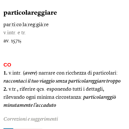
particolareggiare
par
|
ti
|
co
|
la
|
reg
|
già
|
re
v.intr. e tr.
av. 1571;
CO
1.
v.intr. (
avere
) narrare con ricchezza di particolari:
raccontaci il tuo viaggio senza particolareggiare troppo
2.
v.tr., riferire qcs. esponendo tutti i dettagli,
rilevando ogni minima circostanza:
particolareggiò
minutamente l’accaduto
Correzioni e suggerimenti