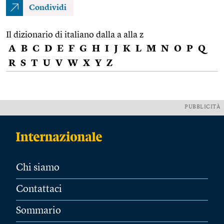
Condividi
Il dizionario di italiano dalla a alla z
A
B
C
D
E
F
G
H
I
J
K
L
M
N
O
P
Q
R
S
T
U
V
W
X
Y
Z
PUBBLICITÀ
Chi siamo
Contattaci
Sommario