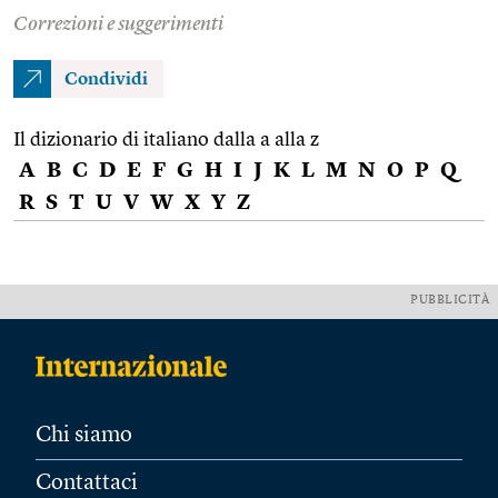
Correzioni e suggerimenti
Condividi
Il dizionario di italiano dalla a alla z
A
B
C
D
E
F
G
H
I
J
K
L
M
N
O
P
Q
R
S
T
U
V
W
X
Y
Z
PUBBLICITÀ
Chi siamo
Contattaci