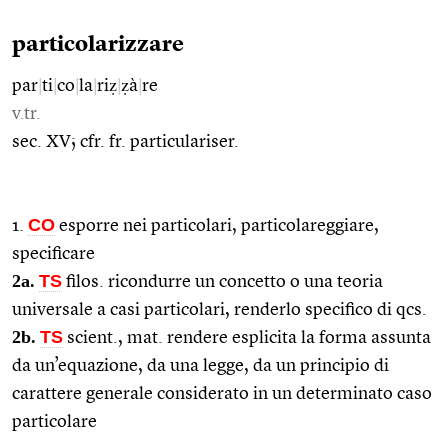
particolarizzare
par
|
ti
|
co
|
la
|
riẓ
|
ẓà
|
re
v.tr.
sec. XV; cfr. fr. particulariser.
CO
1.
esporre nei particolari, particolareggiare,
specificare
2a.
TS
filos. ricondurre un concetto o una teoria
universale a casi particolari, renderlo specifico di qcs.
2b.
TS
scient., mat. rendere esplicita la forma assunta
da un’equazione, da una legge, da un principio di
carattere generale considerato in un determinato caso
particolare