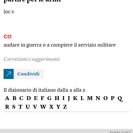
loc.v.
CO
andare in guerra o a compiere il servizio militare
Correzioni e suggerimenti
Condividi
Il dizionario di italiano dalla a alla z
A
B
C
D
E
F
G
H
I
J
K
L
M
N
O
P
Q
R
S
T
U
V
W
X
Y
Z