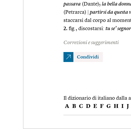
passava
(Dante);
la bella don
(Petrarca)
|
partirsi da questa 
staccarsi dal corpo al momen
2.
fig., discostarsi:
tu se’ segno
Correzioni e suggerimenti
Condividi
Il dizionario di italiano dalla a
A
B
C
D
E
F
G
H
I
J