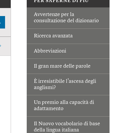
PER SAPERNE DI PIÙ
Avvertenze per la
consultazione del dizionario
A
Ricerca avanzata
Abbreviazioni
Il gran mare delle parole
È irresistibile l’ascesa degli
anglismi?
Un premio alla capacità di
adattamento
Il Nuovo vocabolario di base
della lingua italiana