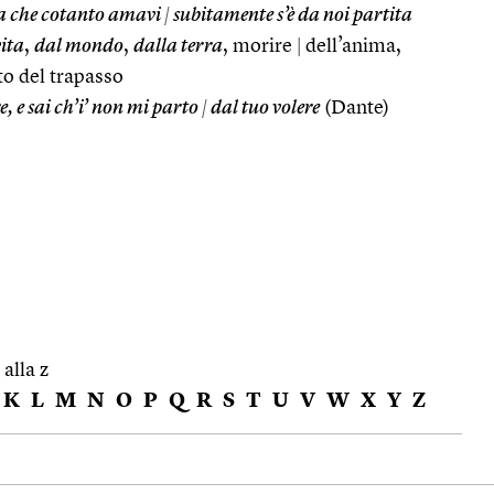
na che cotanto amavi
|
subitamente s’è da noi partita
vita
,
dal mondo
,
dalla terra
, morire
|
dell’anima,
to del trapasso
re, e sai ch’i’ non mi parto
|
dal tuo volere
(Dante)
 alla z
K
L
M
N
O
P
Q
R
S
T
U
V
W
X
Y
Z