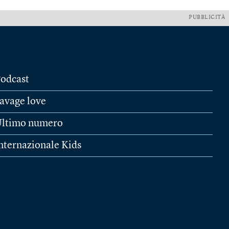
PUBBLICITÀ
odcast
avage love
ltimo numero
nternazionale Kids