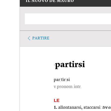
IL NUOVO DE MAURO
PARTIRE
partirsi
1
par
|
tìr
|
si
v.pronom.intr.
LE
1.
allontanarsi, staccarsi:
tre 