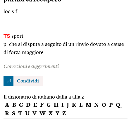
loc.s.f.
TS
sport
p. che si disputa a seguito di un rinvio dovuto a cause
di forza maggiore
Correzioni e suggerimenti
Condividi
Il dizionario di italiano dalla a alla z
A
B
C
D
E
F
G
H
I
J
K
L
M
N
O
P
Q
R
S
T
U
V
W
X
Y
Z