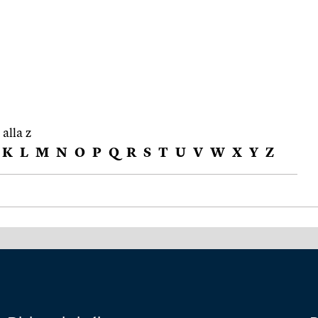
 alla z
K
L
M
N
O
P
Q
R
S
T
U
V
W
X
Y
Z