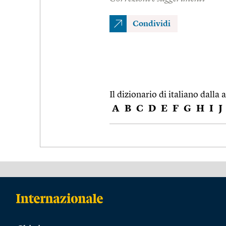
Condividi
Il dizionario di italiano dalla a
A
B
C
D
E
F
G
H
I
J