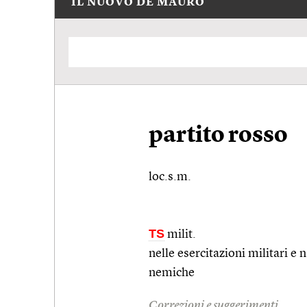
IL NUOVO DE MAURO
partito rosso
loc.s.m.
TS
milit.
nelle esercitazioni militari e
nemiche
Correzioni e suggerimenti