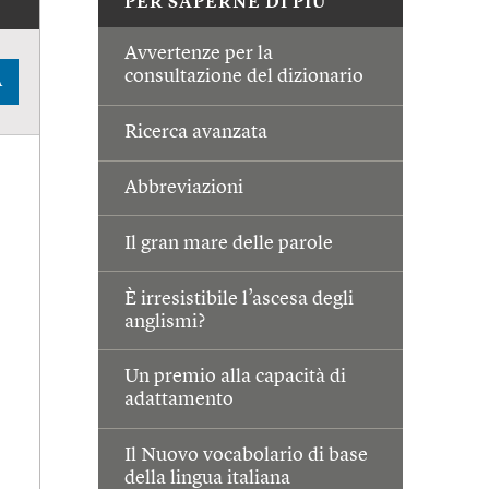
PER SAPERNE DI PIÙ
Avvertenze per la
consultazione del dizionario
A
Ricerca avanzata
Abbreviazioni
Il gran mare delle parole
È irresistibile l’ascesa degli
anglismi?
Un premio alla capacità di
adattamento
Il Nuovo vocabolario di base
della lingua italiana