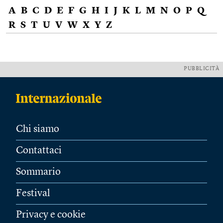
A
B
C
D
E
F
G
H
I
J
K
L
M
N
O
P
Q
R
S
T
U
V
W
X
Y
Z
PUBBLICITÀ
Chi siamo
Contattaci
Sommario
Festival
Privacy e cookie