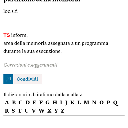
loc.s.f.
TS
inform.
area della memoria assegnata a un programma
durante la sua esecuzione.
Correzioni e suggerimenti
Condividi
Il dizionario di italiano dalla a alla z
A
B
C
D
E
F
G
H
I
J
K
L
M
N
O
P
Q
R
S
T
U
V
W
X
Y
Z