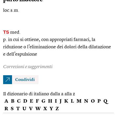
loc.s.m.
TS
med.
p. in cui si ottiene, con appropriati farmaci, la
riduzione o l’eliminazione dei dolori della dilatazione
e dell’espulsione
Correzioni e suggerimenti
Condividi
Il dizionario di italiano dalla a alla z
A
B
C
D
E
F
G
H
I
J
K
L
M
N
O
P
Q
R
S
T
U
V
W
X
Y
Z