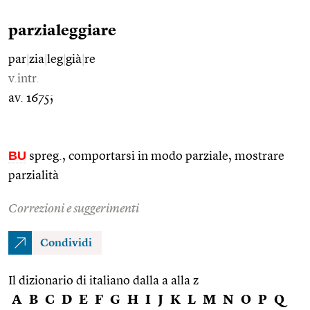
parzialeggiare
par
|
zia
|
leg
|
già
|
re
v.intr.
av. 1675;
BU
spreg., comportarsi in modo parziale, mostrare
parzialità
Correzioni e suggerimenti
Condividi
Il dizionario di italiano dalla a alla z
A
B
C
D
E
F
G
H
I
J
K
L
M
N
O
P
Q