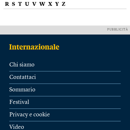
R
S
T
U
V
W
X
Y
Z
PUBBLICITÀ
Chi siamo
Contattaci
Sommario
Festival
Privacy e cookie
Video