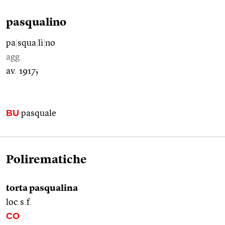
pasqualino
pa
|
squa
|
lì
|
no
agg.
av. 1917;
BU
pasquale
Polirematiche
torta pasqualina
loc.s.f.
CO