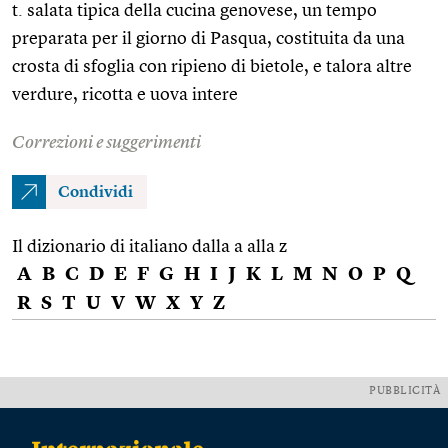
t. salata tipica della cucina genovese, un tempo
preparata per il giorno di Pasqua, costituita da una
crosta di sfoglia con ripieno di bietole, e talora altre
verdure, ricotta e uova intere
Correzioni e suggerimenti
Condividi
Il dizionario di italiano dalla a alla z
A
B
C
D
E
F
G
H
I
J
K
L
M
N
O
P
Q
R
S
T
U
V
W
X
Y
Z
PUBBLICITÀ