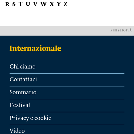
R
S
T
U
V
W
X
Y
Z
PUBBLICITÀ
Chi siamo
Contattaci
Sommario
Festival
Privacy e cookie
Video