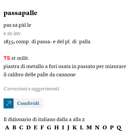
passapalle
pas
|
sa
|
pàl
|
le
s.m.inv.
1
1835; comp. di passa- e del pl. di
palla.
TS
st.milit.
piastra di metallo a fori usata in passato per misurare
il calibro delle palle da cannone
Correzioni e suggerimenti
Condividi
Il dizionario di italiano dalla a alla z
A
B
C
D
E
F
G
H
I
J
K
L
M
N
O
P
Q