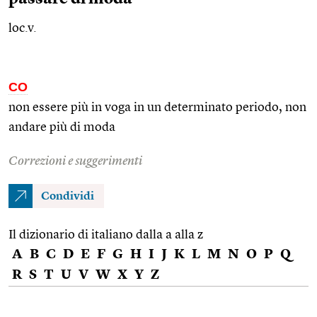
loc.v.
CO
non essere più in voga in un determinato periodo, non
andare più di moda
Correzioni e suggerimenti
Condividi
Il dizionario di italiano dalla a alla z
A
B
C
D
E
F
G
H
I
J
K
L
M
N
O
P
Q
R
S
T
U
V
W
X
Y
Z