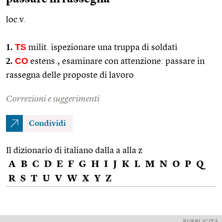
loc.v.
1.
TS
milit.
ispezionare una truppa di soldati
2.
CO
estens.
, esaminare con attenzione: passare in
rassegna delle proposte di lavoro
Correzioni e suggerimenti
Condividi
Il dizionario di italiano dalla a alla z
A
B
C
D
E
F
G
H
I
J
K
L
M
N
O
P
Q
R
S
T
U
V
W
X
Y
Z