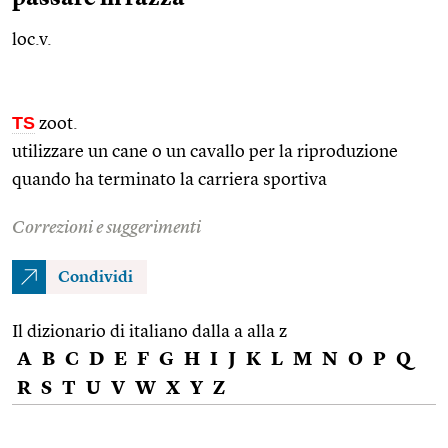
loc.v.
TS
zoot.
utilizzare un cane o un cavallo per la riproduzione
quando ha terminato la carriera sportiva
Correzioni e suggerimenti
Condividi
Il dizionario di italiano dalla a alla z
A
B
C
D
E
F
G
H
I
J
K
L
M
N
O
P
Q
R
S
T
U
V
W
X
Y
Z