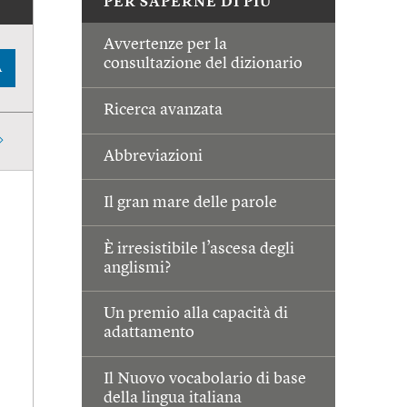
PER SAPERNE DI PIÙ
Avvertenze per la
consultazione del dizionario
A
Ricerca avanzata
Abbreviazioni
Il gran mare delle parole
È irresistibile l’ascesa degli
anglismi?
Un premio alla capacità di
adattamento
Il Nuovo vocabolario di base
della lingua italiana