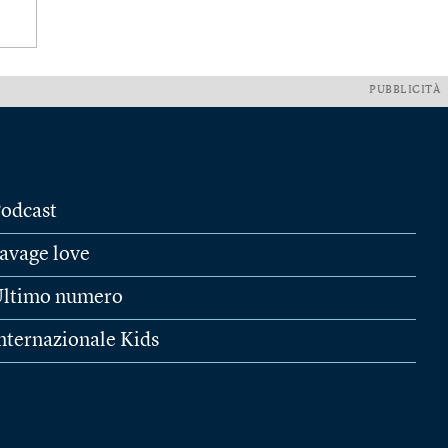
PUBBLICITÀ
odcast
avage love
ltimo numero
nternazionale Kids