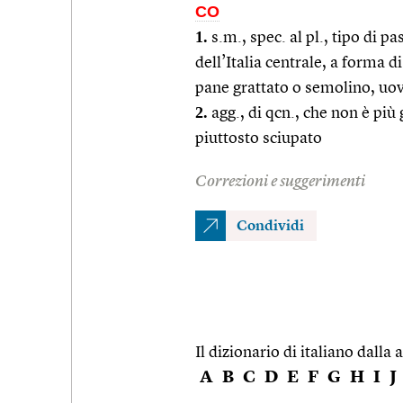
CO
1.
s.m., spec. al pl., tipo di p
dell’Italia centrale, a forma 
pane grattato o semolino, uova 
2.
agg., di qcn., che non è più
piuttosto sciupato
Correzioni e suggerimenti
Condividi
Il dizionario di italiano dalla a
A
B
C
D
E
F
G
H
I
J