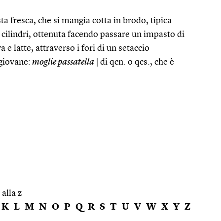
asta fresca, che si mangia cotta in brodo, tipica
di cilindri, ottenuta facendo passare un impasto di
e latte, attraverso i fori di un setaccio
 giovane:
moglie passatella
|
di qcn. o qcs., che è
 alla z
K
L
M
N
O
P
Q
R
S
T
U
V
W
X
Y
Z