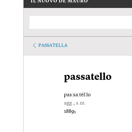
IL NUOVO DE MAURO
PASSATELLA
passatello
pas
|
sa
|
tèl
|
lo
agg., s.m.
1889;