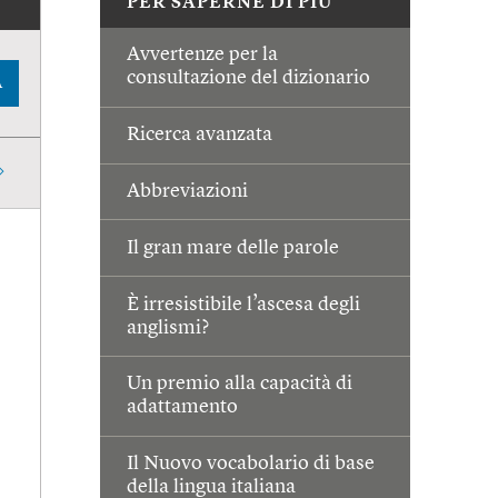
PER SAPERNE DI PIÙ
Avvertenze per la
consultazione del dizionario
A
Ricerca avanzata
Abbreviazioni
Il gran mare delle parole
È irresistibile l’ascesa degli
anglismi?
Un premio alla capacità di
adattamento
Il Nuovo vocabolario di base
della lingua italiana