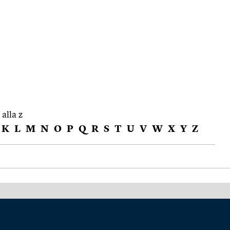
 alla z
K
L
M
N
O
P
Q
R
S
T
U
V
W
X
Y
Z