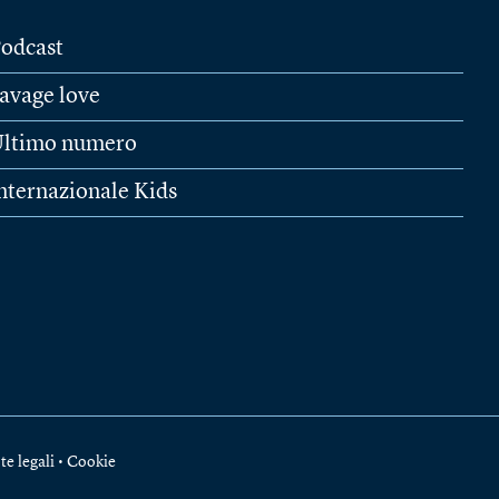
odcast
avage love
ltimo numero
nternazionale Kids
te legali
•
Cookie