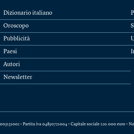
Dizionario italiano
P
Oroscopo
S
Pubblicità
U
Paesi
I
Autori
Newsletter
e 04003131002 • Partita iva 04850721004 • Capitale sociale 120.000 euro •
No