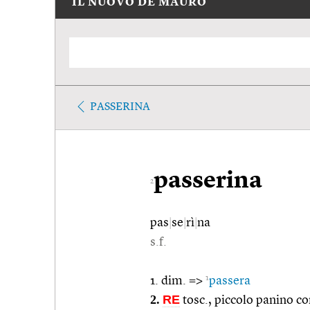
IL NUOVO DE MAURO
PASSERINA
passerina
2
pas
|
se
|
rì
|
na
s.f.
1
1. dim. =>
passera
2.
RE
tosc., piccolo panino co