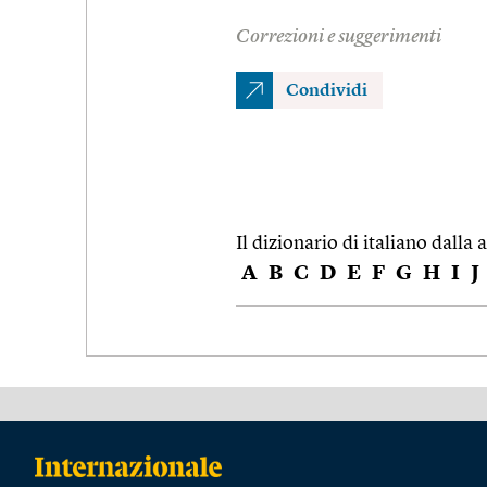
Correzioni e suggerimenti
Condividi
Il dizionario di italiano dalla a
A
B
C
D
E
F
G
H
I
J