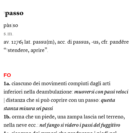
passo
1
pàs
|
so
s.m.
av. 1276; lat. passu(m), acc. di passus, -us, cfr. pandĕre
1
“
stendere, aprire”.
FO
1a.
ciascuno dei movimenti compiuti dagli arti
inferiori nella deambulazione:
muoversi con passi veloci
|
distanza che si può coprire con un passo:
questa
stanza misura sei passi
1b.
orma che un piede, una zampa lascia nel terreno,
nella neve ecc.:
nel fango si videro i passi del fuggitivo