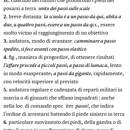
1c.
ciascuno dei rumori che producono i piedi nel
posarsi a terra:
sento dei passi sulle scale
2.
breve distanza:
la scuola è a un passo da qui
,
abita a
due
,
a quattro passi
;
essere a un passo da qcs.
, essere
molto vicino al raggiungimento di un obiettivo
3.
andatura, modo di avanzare:
camminare a passo
spedito
,
si fece avanti con passo elastico
4.
fig., maniera di progredire, di ottenere risultati:
l’affare procede a piccoli passi
;
a passo di lumaca
, lento
in modo esasperante;
a passi da gigante
, rapidamente,
con velocità superiore al previsto
5.
andatura regolare e cadenzata di reparti militari in
marcia o di ginnasti che sfilano inquadrati
|
anche
nella loc. di comando spec. iter.
passo!
, che indica
l’ordine di arrestarsi battendo il piede sinistro in terra
6.
particolare movimento dei piedi, della gamba o di