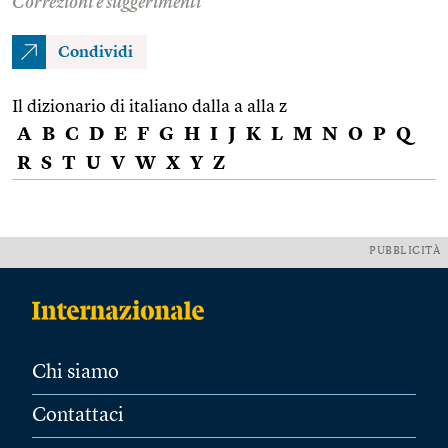
Correzioni e suggerimenti
Condividi
Il dizionario di italiano dalla a alla z
A
B
C
D
E
F
G
H
I
J
K
L
M
N
O
P
Q
R
S
T
U
V
W
X
Y
Z
PUBBLICITÀ
Chi siamo
Contattaci