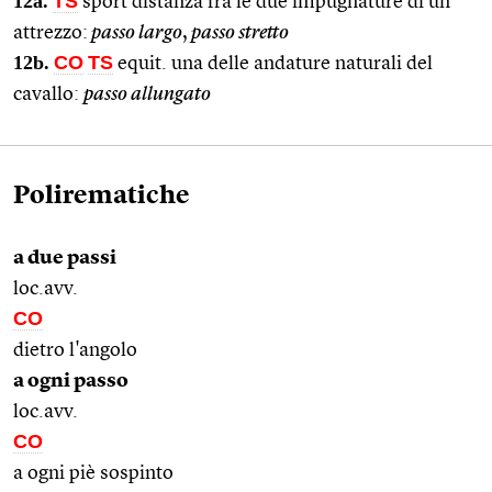
12a.
TS
sport distanza fra le due impugnature di un
attrezzo:
passo largo
,
passo stretto
12b.
CO
TS
equit. una delle andature naturali del
cavallo:
passo allungato
Polirematiche
a due passi
loc.avv.
CO
dietro l'angolo
a ogni passo
loc.avv.
CO
a ogni piè sospinto