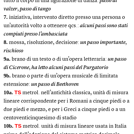
tutto il corpo in una figurazione di danza:
passo di
valzer
,
passo di tango
7.
iniziativa, intervento diretto presso una persona o
un’autorità volto a ottenere qcs.:
alcuni passi sono stati
compiuti presso l’ambasciata
8.
mossa, risoluzione, decisione:
un passo importante
,
rischioso
9a.
brano di un testo o di un’opera letteraria:
un passo
di Cicerone
,
ha letto alcuni passi del Purgatorio
9b.
brano o parte di un’opera musicale di limitata
estensione:
un passo di Beethoven
10a.
TS
metrol. nell’antichità classica, unità di misura
lineare corrispondente per i Romani a cinque piedi o a
due piedi e mezzo, e per i Greci a cinque piedi o a un
centoventicinquesimo di stadio
10b.
TS
metrol. unità di misura lineare usata in Italia