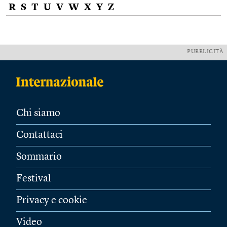
R
S
T
U
V
W
X
Y
Z
PUBBLICITÀ
Chi siamo
Contattaci
Sommario
Festival
Privacy e cookie
Video