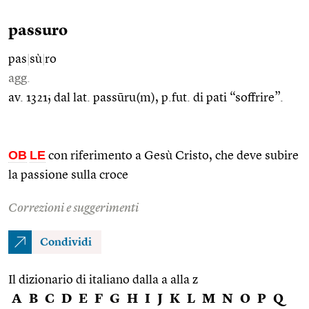
passuro
pas
|
sù
|
ro
agg.
av. 1321; dal lat. passūru(m), p.fut. di pati “soffrire”.
OB
LE
con riferimento a Gesù Cristo, che deve subire
la passione sulla croce
Correzioni e suggerimenti
Condividi
Il dizionario di italiano dalla a alla z
A
B
C
D
E
F
G
H
I
J
K
L
M
N
O
P
Q