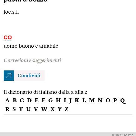
loc.s.f.
CO
uomo buono e amabile
Correzioni e suggerimenti
Condividi
Il dizionario di italiano dalla a alla z
A
B
C
D
E
F
G
H
I
J
K
L
M
N
O
P
Q
R
S
T
U
V
W
X
Y
Z