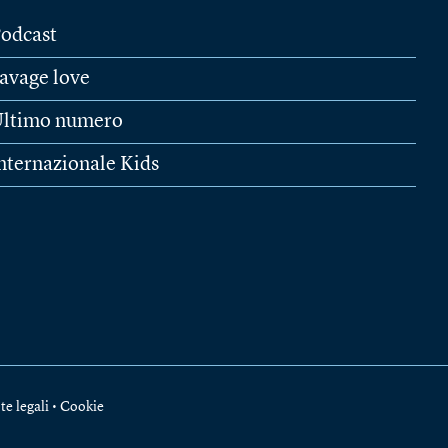
odcast
avage love
ltimo numero
nternazionale Kids
te legali
•
Cookie