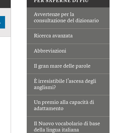
PER SAPERNE DI PIÙ
Avvertenze per la
consultazione del dizionario
A
Ricerca avanzata
Abbreviazioni
Il gran mare delle parole
È irresistibile l’ascesa degli
anglismi?
Un premio alla capacità di
adattamento
Il Nuovo vocabolario di base
della lingua italiana