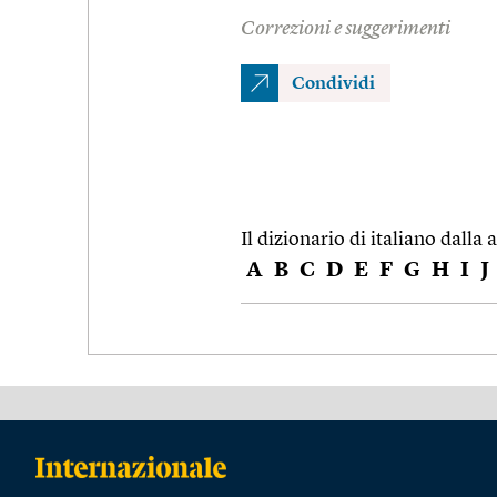
Correzioni e suggerimenti
Condividi
Il dizionario di italiano dalla a
A
B
C
D
E
F
G
H
I
J