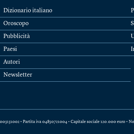
Dizionario italiano
P
Oroscopo
S
Pubblicità
U
Paesi
I
Autori
Newsletter
e 04003131002 • Partita iva 04850721004 • Capitale sociale 120.000 euro •
No