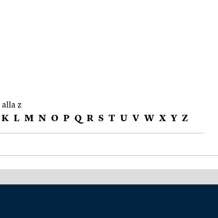
 alla z
K
L
M
N
O
P
Q
R
S
T
U
V
W
X
Y
Z