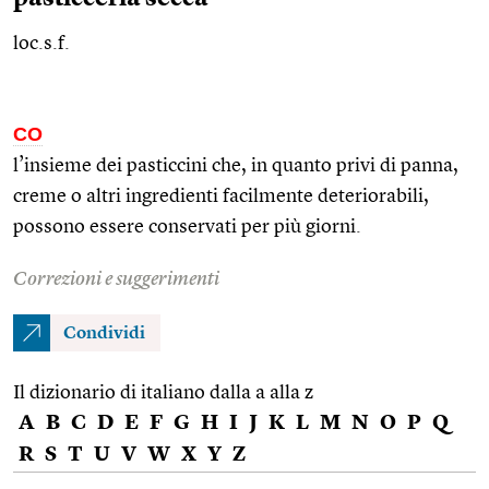
loc.s.f.
CO
l’insieme dei pasticcini che, in quanto privi di panna,
creme o altri ingredienti facilmente deteriorabili,
possono essere conservati per più giorni.
Correzioni e suggerimenti
Condividi
Il dizionario di italiano dalla a alla z
A
B
C
D
E
F
G
H
I
J
K
L
M
N
O
P
Q
R
S
T
U
V
W
X
Y
Z