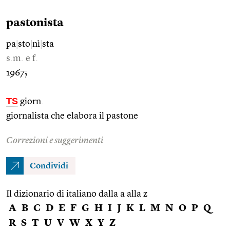
pastonista
pa
|
sto
|
nì
|
sta
s.m. e f.
1967;
TS
giorn.
giornalista che elabora il pastone
Correzioni e suggerimenti
Condividi
Il dizionario di italiano dalla a alla z
A
B
C
D
E
F
G
H
I
J
K
L
M
N
O
P
Q
R
S
T
U
V
W
X
Y
Z