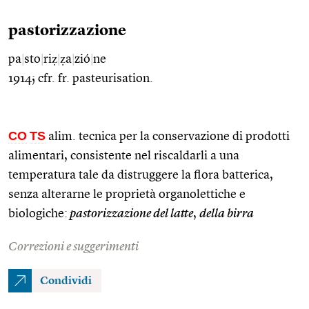
pastorizzazione
pa
|
sto
|
riẓ
|
ẓa
|
zió
|
ne
1914; cfr. fr. pasteurisation.
CO
TS
alim. tecnica per la conservazione di prodotti
alimentari, consistente nel riscaldarli a una
temperatura tale da distruggere la flora batterica,
senza alterarne le proprietà organolettiche e
biologiche:
pastorizzazione del latte
,
della birra
Correzioni e suggerimenti
Condividi