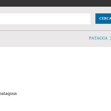
CERC
PATACCA
 pataquus.