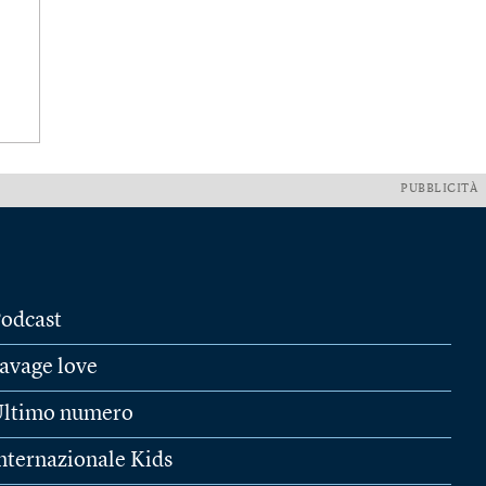
PUBBLICITÀ
odcast
avage love
ltimo numero
nternazionale Kids