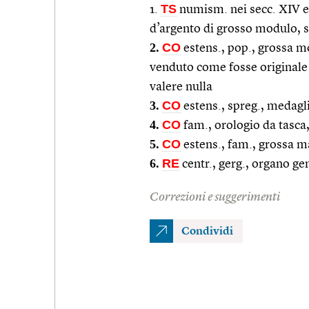
TS
1.
numism. nei secc. XIV e
d’argento di grosso modulo, sp
2.
CO
estens., pop., grossa mo
venduto come fosse originale
valere nulla
3.
CO
estens., spreg., medagli
4.
CO
fam., orologio da tasca,
5.
CO
estens., fam., grossa m
6.
RE
centr., gerg., organo ge
Correzioni e suggerimenti
Condividi