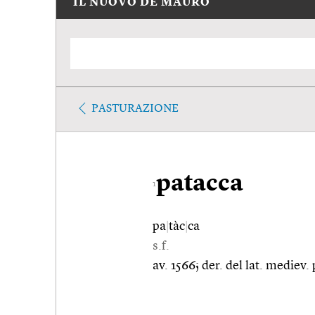
IL NUOVO DE MAURO
PASTURAZIONE
patacca
1
pa
|
tàc
|
ca
s.f.
av. 1566; der. del lat. mediev.