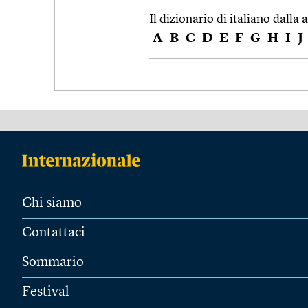
Il dizionario di italiano dalla a
A
B
C
D
E
F
G
H
I
J
Chi siamo
Contattaci
Sommario
Festival