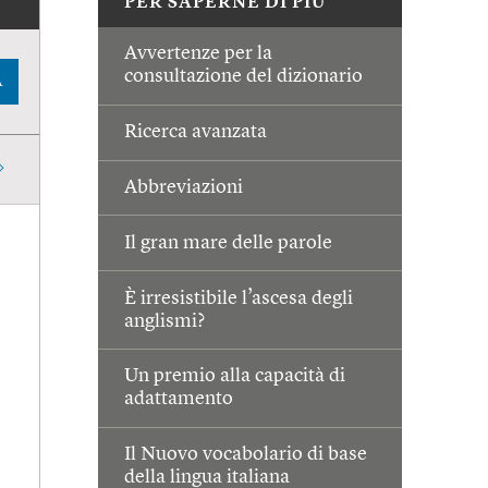
PER SAPERNE DI PIÙ
Avvertenze per la
consultazione del dizionario
A
Ricerca avanzata
Abbreviazioni
Il gran mare delle parole
È irresistibile l’ascesa degli
anglismi?
Un premio alla capacità di
adattamento
Il Nuovo vocabolario di base
della lingua italiana