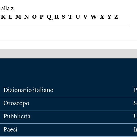
 alla z
K
L
M
N
O
P
Q
R
S
T
U
V
W
X
Y
Z
Dizionario italiano
P
Oroscopo
S
Pubblicità
U
Paesi
I