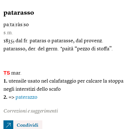
patarasso
pa
|
ta
|
ràs
|
so
s.m.
1835; dal fr. pataras o patarasse, dal provenz.
patarasso, der. del germ. *paitā “pezzo di stoffa”.
TS
mar.
1.
utensile usato nel calafataggio per calcare la stoppa
negli interstizi dello scafo
2.
=>
paterazzo
Correzioni e suggerimenti
Condividi