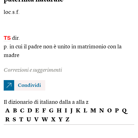
loc.s.f.
TS
dir.
p. in cui il padre non è unito in matrimonio con la
madre
Correzioni e suggerimenti
Condividi
Il dizionario di italiano dalla a alla z
A
B
C
D
E
F
G
H
I
J
K
L
M
N
O
P
Q
R
S
T
U
V
W
X
Y
Z