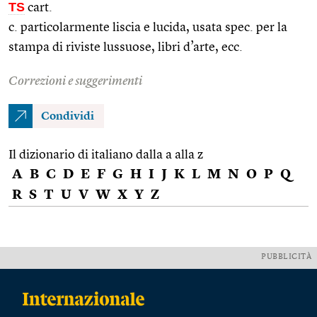
TS
cart.
c. particolarmente liscia e lucida, usata spec. per la
stampa di riviste lussuose, libri d’arte, ecc.
Correzioni e suggerimenti
Condividi
Il dizionario di italiano dalla a alla z
A
B
C
D
E
F
G
H
I
J
K
L
M
N
O
P
Q
R
S
T
U
V
W
X
Y
Z
PUBBLICITÀ