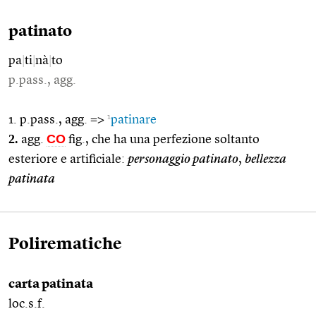
patinato
pa
|
ti
|
nà
|
to
p.pass., agg.
1
1. p.pass., agg. =>
patinare
2.
CO
agg.
fig., che ha una perfezione soltanto
esteriore e artificiale:
personaggio patinato
,
bellezza
patinata
Polirematiche
carta patinata
loc.s.f.