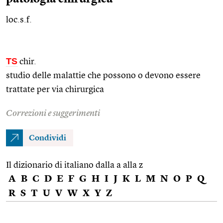
loc.s.f.
TS
chir.
studio delle malattie che possono o devono essere
trattate per via chirurgica
Correzioni e suggerimenti
Condividi
Il dizionario di italiano dalla a alla z
A
B
C
D
E
F
G
H
I
J
K
L
M
N
O
P
Q
R
S
T
U
V
W
X
Y
Z