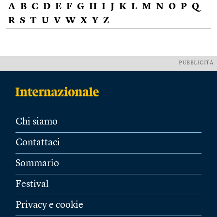
A
B
C
D
E
F
G
H
I
J
K
L
M
N
O
P
Q
R
S
T
U
V
W
X
Y
Z
PUBBLICITÀ
Chi siamo
Contattaci
Sommario
Festival
Privacy e cookie