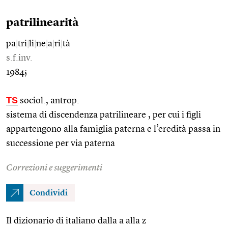
patrilinearità
pa
|
tri
|
li
|
ne
|
a
|
ri
|
tà
s.f.inv.
1984;
TS
sociol., antrop.
sistema di discendenza patrilineare , per cui i figli
appartengono alla famiglia paterna e l’eredità passa in
successione per via paterna
Correzioni e suggerimenti
Condividi
Il dizionario di italiano dalla a alla z