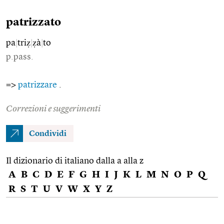
patrizzato
pa
|
triẓ
|
ẓà
|
to
p.pass.
=>
patrizzare
.
Correzioni e suggerimenti
Condividi
Il dizionario di italiano dalla a alla z
A
B
C
D
E
F
G
H
I
J
K
L
M
N
O
P
Q
R
S
T
U
V
W
X
Y
Z